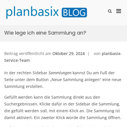
Zum
Inhalt
Pri
Such-
springen
planbasix.bl
Formular
Men
ansehen
für
mobi
Wie lege ich eine Sammlung an?
Ger
Beitrag veröffentlicht am
Oktober 29, 2024
von
planbasix-
Service-Team
In der rechten Sidebar
Sammlungen
kannst Du am Fuß der
Seite unter dem Button „Neue Sammlung anlegen“ eine neue
Sammlung erstellen.
Gefüllt werden kann die Sammlung direkt aus den
Suchergebnissen. Klicke dafür in der Sidebar die Sammlung,
die gefüllt werden soll, mit einem Klick an. Die Sammlung ist
damit aktiviert. Ein zweiter Klick würde die Sammlung öffnen.