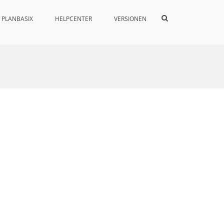
Such-
PLANBASIX
HELPCENTER
VERSIONEN
Formular
ansehen